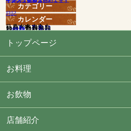
季節のご挨拶
インスタグラム始めてます
インスタ始めましたよー
インスタデビュー
牛タン
カテゴリー
日記
カレンダー
日
月
2013年10月
火
水
木
金
土
1
2
3
4
5
6
7
8
9
10
11
12
13
14
15
16
17
18
19
20
21
22
23
24
25
26
27
28
29
30
31
« 9月
11月 »
トップページ
お料理
お飲物
店舗紹介