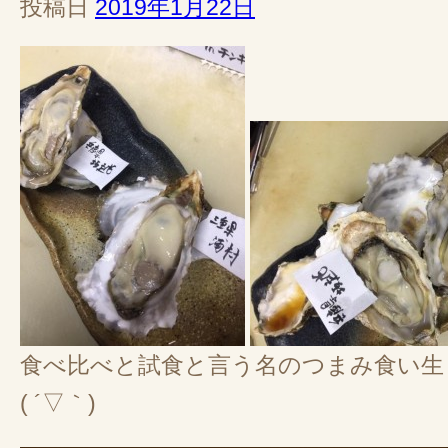
投稿日
2019年1月22日
食べ比べと試食と言う名のつまみ食い生
( ´▽｀)