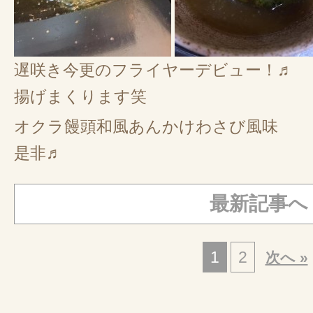
遅咲き今更のフライヤーデビュー！♬
揚げまくります笑
オクラ饅頭和風あんかけわさび風味
是非♬
最新記事へ
1
2
次へ »