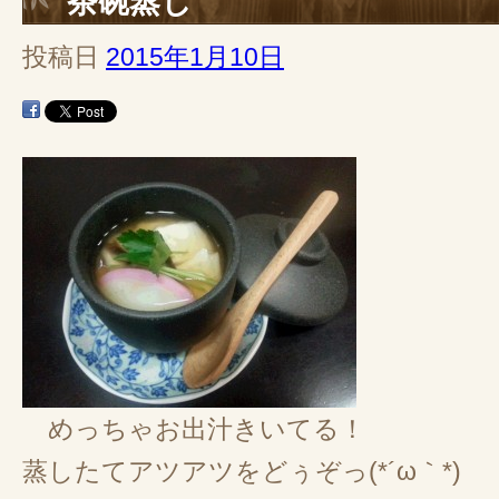
茶碗蒸し
投稿日
2015年1月10日
めっちゃお出汁きいてる！
蒸したてアツアツをどぅぞっ(*´ω｀*)