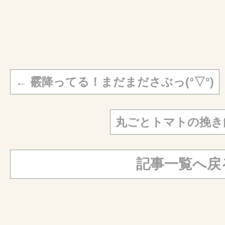
←
霰降ってる！まだまださぶっ(°▽°)
丸ごとトマトの挽き
記事一覧へ戻